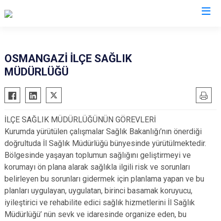
Bursa
OSMANGAZİ İLÇE SAĞLIK
MÜDÜRLÜĞÜ
Büyükorhan
Mustafakemalpaşa
Gemlik
Mudanya
Gürsu
Nilüfer
İLÇE SAĞLIK MÜDÜRLÜĞÜNÜN GÖREVLERİ
Harmancık
Orhaneli
Kurumda yürütülen çalışmalar Sağlık Bakanlığı’nın önerdiği
İnegöl
Orhangazi
doğrultuda İl Sağlık Müdürlüğü bünyesinde yürütülmektedir.
İznik
Osmangazi
Bölgesinde yaşayan toplumun sağlığını geliştirmeyi ve
korumayı ön plana alarak sağlıkla ilgili risk ve sorunları
Karacabey
Yenişehir
belirleyen bu sorunları gidermek için planlama yapan ve bu
Keles
Yıldırım
planları uygulayan, uygulatan, birinci basamak koruyucu,
Kestel
iyileştirici ve rehabilite edici sağlık hizmetlerini İl Sağlık
Müdürlüğü’ nün sevk ve idaresinde organize eden, bu