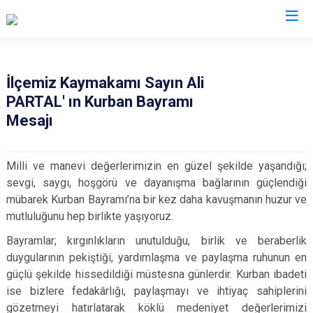
Bursa
İlçemiz Kaymakamı Sayın Ali
PARTAL' ın Kurban Bayramı
Büyükorhan
Mustafakemalpaşa
Mesajı
Gemlik
Mudanya
Gürsu
Nilüfer
Milli ve manevi değerlerimizin en güzel şekilde yaşandığı;
Harmancık
Orhaneli
sevgi, saygı, hoşgörü ve dayanışma bağlarının güçlendiği
İnegöl
Orhangazi
mübarek Kurban Bayramı’na bir kez daha kavuşmanın huzur ve
mutluluğunu hep birlikte yaşıyoruz.
İznik
Osmangazi
Karacabey
Yenişehir
Bayramlar; kırgınlıkların unutulduğu, birlik ve beraberlik
duygularının pekiştiği, yardımlaşma ve paylaşma ruhunun en
Keles
Yıldırım
güçlü şekilde hissedildiği müstesna günlerdir. Kurban ibadeti
Kestel
ise bizlere fedakârlığı, paylaşmayı ve ihtiyaç sahiplerini
gözetmeyi hatırlatarak köklü medeniyet değerlerimizi