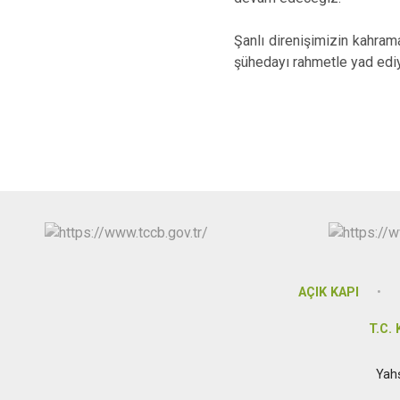
Şanlı direnişimizin kahram
şühedayı rahmetle yad ediyo
Ka
AÇIK KAPI
T.C.
Yah