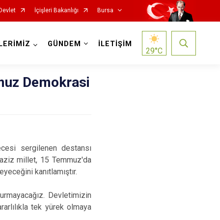
Devlet
İçişleri Bakanlığı
Bursa
LERİMİZ
GÜNDEM
İLETİŞİM
29
°C
muz Demokrasi
Mustafakemalpaşa
ecesi sergilenen destansı
Mudanya
 aziz millet, 15 Temmuz'da
Nilüfer
eyeceğini kanıtlamıştır.
Orhaneli
urmayacağız. Devletimizin
Orhangazi
ararlılıkla tek yürek olmaya