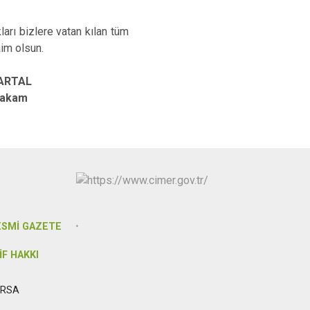
Osmangazi
Yenişehir
arı bizlere vatan kılan tüm
aim olsun.
Yıldırım
PARTAL
m
ESMİ GAZETE
İF HAKKI
URSA