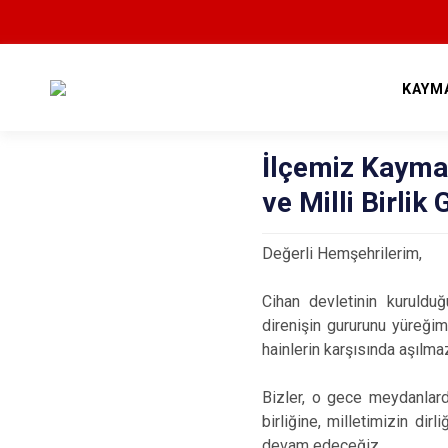
KAYM
İlçemiz Kayma
ve Milli Birlik
Değerli Hemşehrilerim,
Cihan devletinin kuruldu
direnişin gururunu yüreği
hainlerin karşısında aşılma
Bizler, o gece meydanlar
birliğine, milletimizin dir
devam edeceğiz.