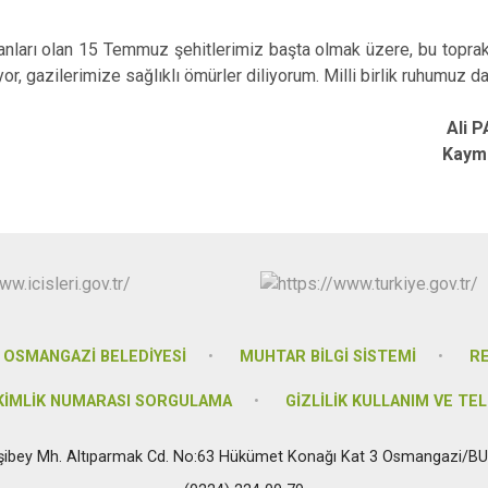
İznik
Karacabey
anları olan 15 Temmuz şehitlerimiz başta olmak üzere, bu toprakl
r, gazilerimize sağlıklı ömürler diliyorum. Milli birlik ruhumuz d
Keles
Kestel
Ali 
ymaka
OSMANGAZİ BELEDİYESİ
MUHTAR BİLGİ SİSTEMİ
R
 KİMLİK NUMARASI SORGULAMA
GİZLİLİK KULLANIM VE TEL
şibey Mh. Altıparmak Cd. No:63 Hükümet Konağı Kat 3 Osmangazi/B