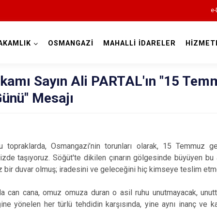
e-
AKAMLIK
OSMANGAZİ
MAHALLİ İDARELER
HİZMET
Bursa
kamı Sayın Ali PARTAL'ın "15 Tem
 Günü" Mesajı
Büyükorhan
ğu topraklarda, Osmangazi’nin torunları olarak, 15 Temmuz g
Gemlik
mizde taşıyoruz. Söğüt'te dikilen çınarın gölgesinde büyüyen bu
Gürsu
z bir duvar olmuş; iradesini ve geleceğini hiç kimseye teslim etm
Harmancık
da can cana, omuz omuza duran o asil ruhu unutmayacak, unutt
İnegöl
liğine yönelen her türlü tehdidin karşısında, yine aynı inanç ve k